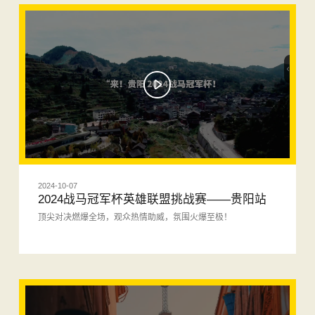
2024-10-07
2024战马冠军杯英雄联盟挑战赛——贵阳站
顶尖对决燃爆全场，观众热情助威，氛围火爆至极！