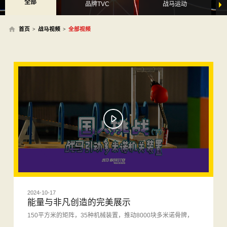
全部
品牌TVC
战马运动
首页
战马视频
全部视频
>
>
2024-10-17
能量与非凡创造的完美展示
150平方米的矩阵，35种机械装置，推动8000块多米诺骨牌，