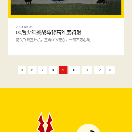
2024-09-06
00后少年挑战马背高难度骑射
箭矢飞跃直升机，直击UTV靶心，一箭百万心跳
<
6
7
8
9
10
11
12
>