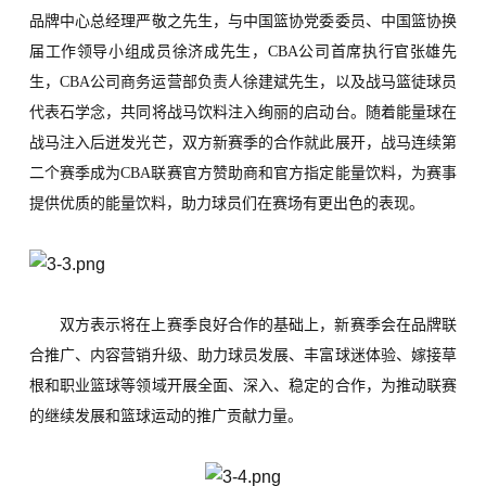
品牌中心总经理严敬之先生
，与中国篮协党委委员、中国篮协换
届工作领导小组成员徐济成先生，
CBA
公司首席执行官张雄先
生，
CBA
公司商务运营部负责人徐建斌先生，以及战马篮徒球员
代表石学念，共同将战马饮料注入绚丽的启动台。随着能量球在
战马注入后迸发光芒，双方新赛季的合作就此展开，战马连续第
二个赛季成为
CBA
联赛官方赞助商和官方指定能量饮料，为赛事
提供优质的能量饮料，助力球员们在赛场有更出色的表现。
双方表示将在上赛季良好合作的基础上，新赛季会在品牌联
合推广、内容营销升级、助力球员发展、丰富球迷体验、嫁接草
根和职业篮球等领域开展全面、深入、稳定的合作，为推动联赛
的继续发展和篮球运动的推广贡献力量。