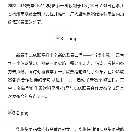
2022-2023赛季CBA常规赛
第一阶段
将于
10
月
10
日至
30
日在浙江
省杭州市以赛会制形式
拉开帷幕，广大篮球迷将继续迎来国内顶
级篮球赛事的盛宴。
新赛季
CBA
联赛推出全新的
联赛口号——“当燃由我”，
意为
每一个篮球梦想，都是一团火焰，需要用斗志、信念、激情和努
力去点燃。同时对新赛季第一阶段赛程
也进行了公布，在
CBA
联
赛各界合作伙伴的参与见证下，共同启动了新赛季的征程。其
中 ，能量型维生素饮料品牌
-战马与CBA联赛
合作发布仪式是本
次发布会的亮点之一。
华彬集团品牌执行总裁卢战女士
，
华彬快速消费品集团战略