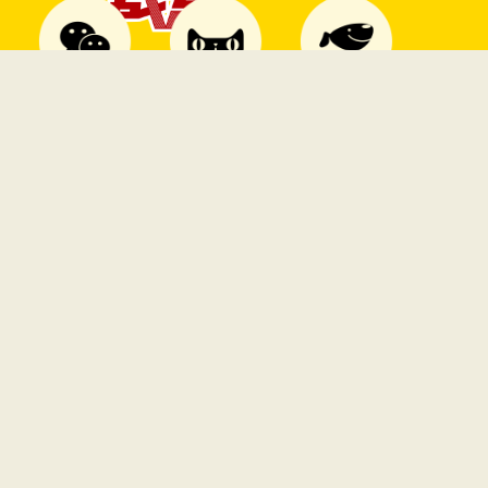
品牌
视频
新闻
联系我们
法律条款
版权声明
© 2019 AIll Rights Warhorse (beijing) beverage Co,Ltd.
战马(北京) 饮料有限公司 保留所有权利 |
京ICP备17026862号CN