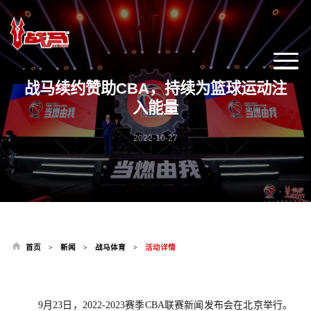
战马续约赞助CBA，持续为篮球运动注
入能量
2022-10-27
首页
新闻
战马体育
活动详情
>
>
>
9月23
日，
2022-2023
赛季
CBA
联赛新闻发布会在北京举行
。