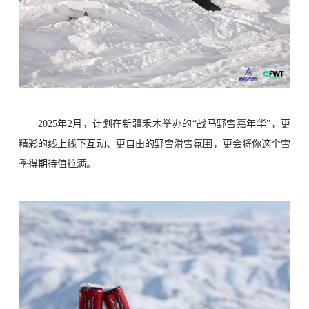
2
025
年
2月，
计划在新疆禾木举办的
“战马野雪嘉年华”
，
更
精彩的线上线下互动
、
更自由的野雪滑雪氛围，更
会将你这个雪
季得
期待值拉满
。