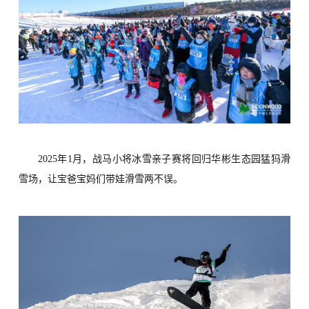
2025年1月，战马小将冰雪亲子赛将回归华彬生态园
猛犸滑
雪场
，
让宝爸宝妈们带娃滑雪两不误。