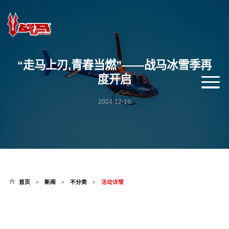
“走马上刃,青春当燃”——战马冰雪季再
度开启
2024-12-16
首页
新闻
不分类
活动详情
>
>
>