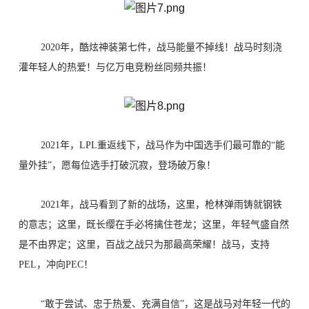
2020年，酷炫神装第七件，战马能量不掉线！战马时刻浇
灌年轻人的热爱！与
亿万电竞粉丝同频共振！
2021年，LPL重返线下，战马作为中国选手们最可靠的“能
量外挂”，愿每位选
手打破沉寂，登场破万象！
2021年，战马看到了新的战场，这里，枪林弹雨铸就钢铁
的意志；这里，既长缨在手必将擒住苍龙；这里，年轻气盛自然
是不由界定；这里，百战之战只为那
最高荣耀！战马，支持
PEL，冲向PEC！
“敢于尝试、忠于热爱、充满自信”，这是战马对年轻一代的