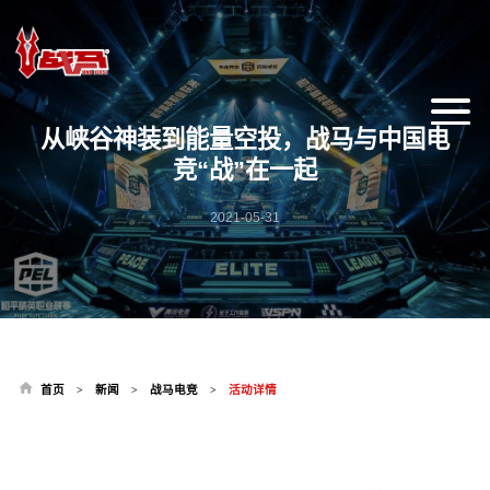
从峡谷神装到能量空投，战马与中国电
竞“战”在一起
2021-05-31
首页
新闻
战马电竞
活动详情
>
>
>