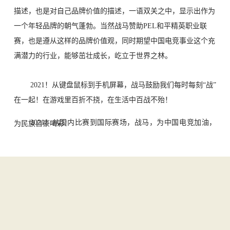
描述，也是对自己品牌价值的描述，一语双关之中，显示出作为
一个年轻品牌的朝气蓬勃。当然战
马赞助PEL和平精英职业联
赛，也是遵从这样的品牌价值观，同时期望中国电竞事业这个充
满潜力的行业，能够茁壮成长，屹立于世界之林。
2021！从键盘鼠标到手机屏幕，战马鼓励我们每时每刻“战”
在一起！在游戏里
百折不挠，在生活中百战不殆！
2021！从国内比赛到国际赛场，战马，为中国电竞加油，为民族自豪喝彩！