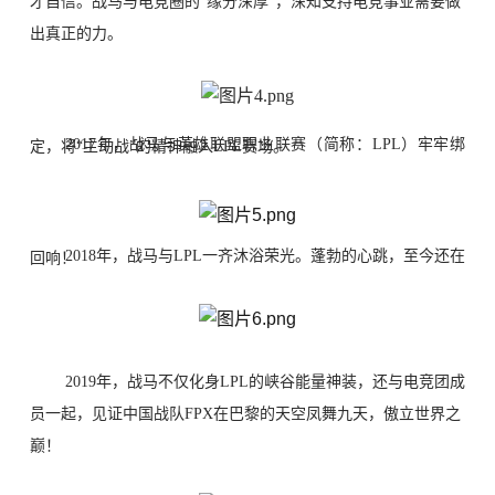
才自信。战马与电竞圈的“缘分深厚”，
深知支持电竞事业需要做
出真正的力。
2017年，战马与英雄联盟职业联赛（简称：LPL）牢牢绑定，将“主动战”的精神融入LPL赛场。
2018年，战马与LPL一齐沐浴荣光。蓬勃的心跳，至今还在回响！
2019年，战马不仅化身LPL的峡谷能量神装，还与电竞团成
员一起，见证中国
战队FPX在巴黎的天空凤舞九天，傲立世界之
巅！