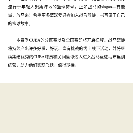
流行于年轻人聚集阵地的篮球符号。正如战马的
slogan—有能
量，放马来！希望更多篮球爱好者加入战马篮徒，书写属于自己
的篮球故事。
本赛季
CUBA的分区赛以及全国赛即将开启征程。战马篮徒
将持续产出许多好看、好玩、富有挑战的线上线下活动，并将继
续集结优秀的CUBA球员和民间篮球达人进入战马篮徒马布里训
练营，助力他们实现飞跃，值得期待。