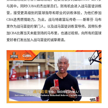
与其中。同时CUBA的杰出
球员们，则
有机会进入战马篮徒训练
营
，接受
更高级别的篮球指导和职业的训练体验，为他们参加
CBA选秀燃情助力。为此，战马特邀篮坛传奇
——
斯蒂芬·马布
里作为战马篮徒的掌门人，以
及
战马篮徒训练营导师。
因带队
参
加CBA比赛当天
未能到场的马布里，也通过视频，向
所有的
篮球
爱好者们发出加入战马篮徒的诚挚邀请。