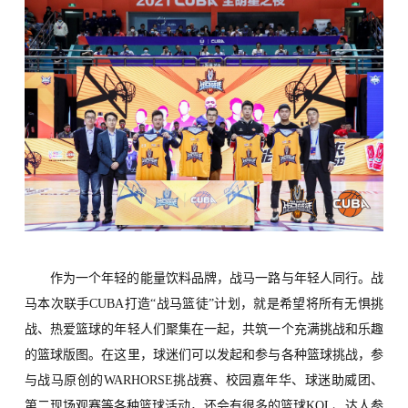
作为一个年轻的能量饮料品牌，
战马
一路与年轻人同行。战
马本次联手CUBA打造“战马篮徒”计划，就是希望将所有无惧挑
战、热爱篮球的年轻人们聚集在一起，共筑
一个充满
挑战和乐趣
的
篮球版图。在这里，球迷们可以发起和参与各种篮球挑战，参
与战马原创的WARHORSE挑战赛、校园嘉年华、球迷助威团、
第二现场观赛等各种篮球活动，还会有很多的篮球KOL、达人参