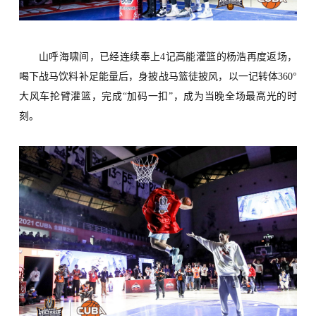
山呼海啸间
，
已经连续奉上4记高能灌篮的杨浩再度返场，
喝下战马
饮料
补足能量
后
，
身披战马篮徒
披风
，
以
一记转体3
60
°
大风车抡臂灌篮
，完成“加码一扣”，
成为当晚全场最高光的时
刻。