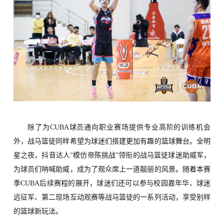
除了为CUBA球员通向职业赛场提供专业高阶的训练机会
外，战马篮徒
同样
希望
为
球迷们
搭建更加有趣的篮球舞台
。全明
星之夜，抖音达人
“
模仿帝陈挑战
”
领衔的战马篮徒球迷
助威军
，
为球员们呐喊助威，成为了观众席上一道靓丽的风景。随着本赛
季CUBA后续赛程的展开，球迷们还可以参与校园嘉年华、球迷
远征军、第二现场互动观赛等战马篮徒的一系列活动，享受别样
的篮球新玩法。