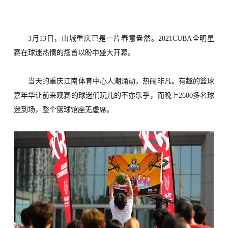
3月1
3
日，山城重庆已是一片春意盎然。
2
021CUBA
全明星
赛在球迷热情的翘首以盼中盛大开幕。
当天的
重庆
江南体育
中心
人潮涌动，热闹非凡。有趣的篮球
嘉年华让前来观赛的球迷们玩儿的不亦乐乎，而晚上
26
00
多名球
迷到场，整个篮球馆座无虚席。