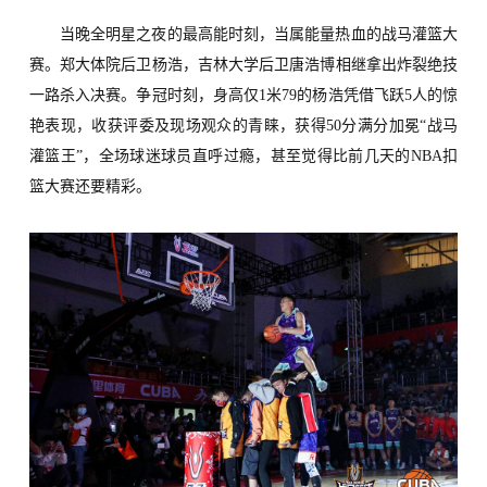
当晚全明星之夜的
最高能时刻，
当属能量热血的战马灌篮大
赛。郑大体院后卫杨浩，吉林大学后卫唐浩博相继拿出
炸裂
绝技
一路
杀入决赛
。
争冠时刻
，身高仅1米79的杨浩凭借飞跃5人的惊
艳表现，
收获评委及现场观众的青睐，
获得50分满分
加冕“
战马
灌篮王
”，
全场球迷
球员
直呼过瘾，甚至觉得比前几天的NBA扣
篮大赛还要精彩
。