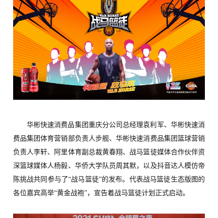
华彬快速消费品集团重庆分公司总经理袁利军
、
华彬快速消
费品集团体育营销部负责人步舰、华彬快速消费品集团篮球营销
负责人李轩、阿里体育副总裁黄春翔
、
战马篮徒媒体合作伙伴资
深篮球媒体人杨毅
、
华侨大学队员周其默，
以及
抖音达人模仿帝
陈挑战共同参与了
“战马篮徒”的发布。
代表战马篮徒
生态
版图的
各位
嘉宾高举
“
黄金战袍
”
，宣告着战马篮徒计划正式启动。