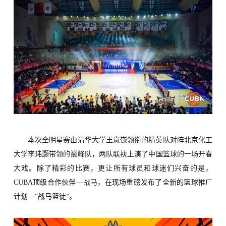
本次全明星赛由清华大学王岚嵚领衔的精英队对阵北京化工
大学李玮灏带领的巅峰队，两队联袂上演了中国篮球的一场开春
大戏。除了精彩的比赛，更让所有球员和球迷们兴奋的是，
C
UBA
顶级合作伙伴
—
战马
，在现场重磅发布了全新的篮球推广
计划—“战马篮徒”。