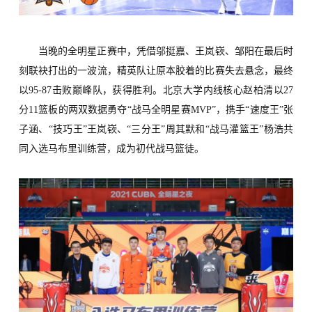
当晚的全明星正赛中，
凭借
邬挺嘉、王岚嵚、邹阳
在最后时
刻
联袂打出的一波流
，精英队让
原本胶着的比赛失去悬念，最终
以9
5
-
87
击败巅峰队
，获得胜利
。北京大学内线核心赵柏清以2
7
分1
1
篮板的两双数据
勇夺“
战马
全明星赛
M
VP”，携手“速度王”张
子涵、“技巧王”王岚嵚、“三分王”周其默和“战马灌篮王”杨浩共
同
入选
马布里训练营，成为初代战马篮徒。