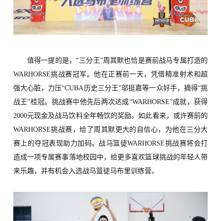
值得一提的是，“三分王”周其默也恰是赛前
战马专属打造的
WARHORSE挑战赛冠军。他在正赛前一天，凭借精准射术和超
强大心脏，力压“CUBA历史三分王”邬挺嘉等一众好手，摘得“挑
战王”桂冠。
挑战赛中他
先后
两次
达成
“W
ARHORSE
”
成就，
获得
2
000
元现金及战马饮料全年畅饮的奖励。
如此看来，或许赛前的
WARHORSE挑战赛，给了周其默更大的自信心，为他在三分大
赛上的
夺冠
表现助力加码。
战马篮徒
WARHORSE挑战赛
将会打
造成一项专属赛事落地校园中，给更多喜欢篮球挑战的年轻人带
来乐趣，并有机会入选战马篮徒马布里训练营。